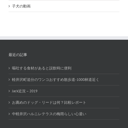
子犬の動画
最近の記事
嘔吐する食材があると誤飲時に便利
軽井沢町追分のワンコおすすめ散歩道-1000林道近く
Jack近況 – 2019
お薦めのドッグ・リードは何？比較レポート
中軽井沢ハルニレテラスの梅雨らしい心遣い