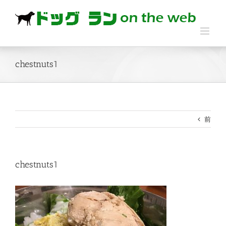
Skip
to
content
chestnuts1
前
chestnuts1