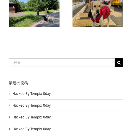
コ
0
Jack近況 – 2019
恭賀新年
検
索
…
最近の投稿
Hacked By Tempix 0day
Hacked By Tempix 0day
Hacked By Tempix 0day
Hacked By Tempix 0day