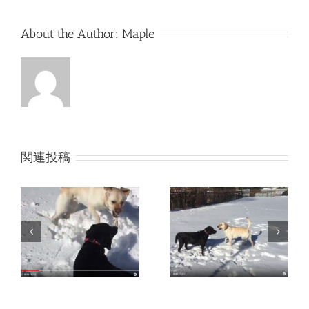
About the Author:
Maple
関連投稿
ヴァージン・スノーで
佐久インターウェーブ
イ
遊ぶメイプルとサフラ
ドッグランで遊ぶサフ
ン
ランとメイプル