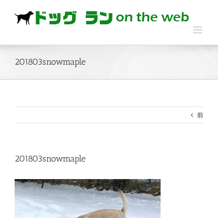
Skip
to
content
201803snowmaple
前
201803snowmaple