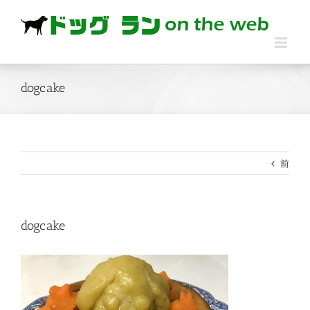
Skip
to
content
dogcake
前
dogcake