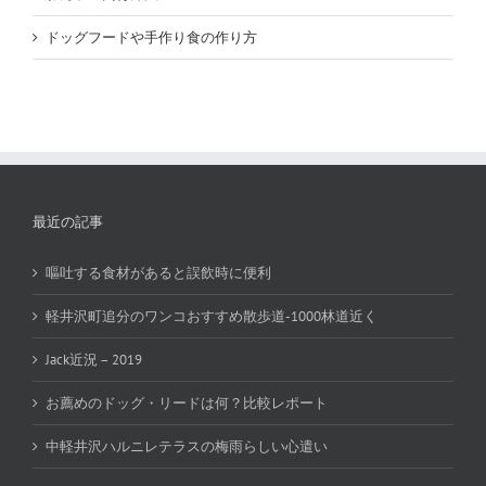
ドッグフードや手作り食の作り方
最近の記事
嘔吐する食材があると誤飲時に便利
軽井沢町追分のワンコおすすめ散歩道-1000林道近く
Jack近況 – 2019
お薦めのドッグ・リードは何？比較レポート
中軽井沢ハルニレテラスの梅雨らしい心遣い