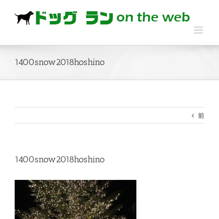
Skip
to
content
1400snow2018hoshino
前
1400snow2018hoshino