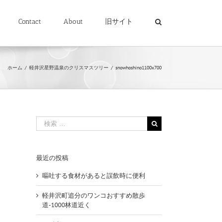
Contact
About
旧サイト
ホーム
/
軽井沢星野温泉のクリスマスツリー
/
snowhoshino1100x700
検
索
…
最近の投稿
嘔吐する食材があると誤飲時に便利
軽井沢町追分のワンコおすすめ散歩
道-1000林道近く