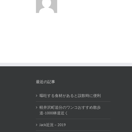
最近の記事
嘔吐する食材があると誤飲時に便利
軽井沢町追分のワンコおすすめ散歩
道-1000林道近く
Jack近況 – 2019