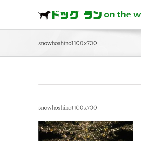
Skip
to
content
snowhoshino1100x700
snowhoshino1100x700