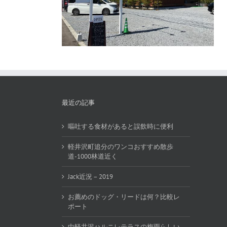
最近の記事
嘔吐する食材があると誤飲時に便利
軽井沢町追分のワンコおすすめ散歩
道-1000林道近く
Jack近況 – 2019
お薦めのドッグ・リードは何？比較レ
ポート
中軽井沢ハルニレテラスの梅雨らしい