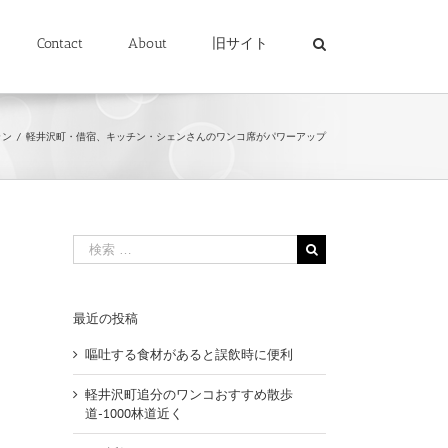
Contact
About
旧サイト
ラン
/
軽井沢町・借宿、キッチン・シェンさんのワンコ席がパワーアップ
検
索
…
最近の投稿
嘔吐する食材があると誤飲時に便利
軽井沢町追分のワンコおすすめ散歩
道-1000林道近く