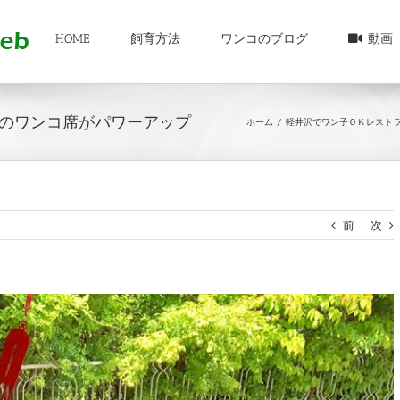
HOME
飼育方法
ワンコのブログ
動画
のワンコ席がパワーアップ
ホーム
/
軽井沢でワン子ＯＫレスト
前
次