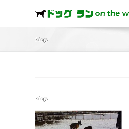
Skip
to
content
5dogs
5dogs